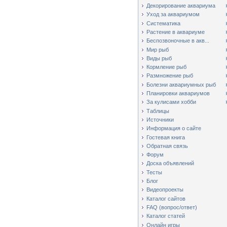
Декорирование аквариума
Уход за аквариумом
Систематика
Растение в аквариуме
Беспозвоночные в акв...
Мир рыб
Виды рыб
Кормление рыб
Размножение рыб
Болезни аквариумных рыб
Планировки аквариумов
За кулисами хобби
Таблицы
Источники
Информация о сайте
Гостевая книга
Обратная связь
Форум
Доска объявлений
Тесты
Блог
Видеопроекты
Каталог сайтов
FAQ (вопрос/ответ)
Каталог статей
Онлайн игры