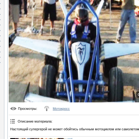
Просмотры
:
Мотокросс
Описание материала
:
Настоящий супергерой не может обойтись обычным мотоциклом или самолетом.