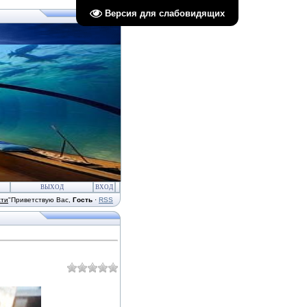
Версия для слабовидящих
ВЫХОД
ВХОД
сти
"
Приветствую Вас
,
Гость
·
RSS