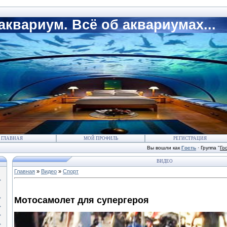
квариум. Всё об аквариумах...
ГЛАВНАЯ
МОЙ ПРОФИЛЬ
РЕГИСТРАЦИЯ
Вы вошли как
Гость
·
Группа
"
Го
ВИДЕО
Главная
»
Видео
»
Спорт
Мотосамолет для супергероя