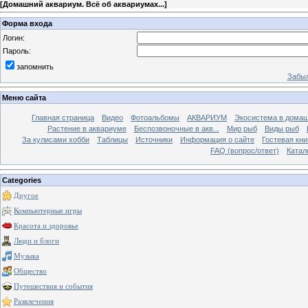
[
Домашний аквариум. Всё об аквариумах...
]
Форма входа
Логин:
Пароль:
запомнить
Забыл
Меню сайта
Главная страница
Видео
Фотоальбомы
АКВАРИУМ
Экосистема в домаш
Растение в аквариуме
Беспозвоночные в акв...
Мир рыб
Виды рыб
За кулисами хобби
Таблицы
Источники
Информация о сайте
Гостевая кни
FAQ (вопрос/ответ)
Катал
Categories
Другое
Компьютерные игры
Красота и здоровье
Люди и блоги
Музыка
Общество
Путешествия и события
Развлечения