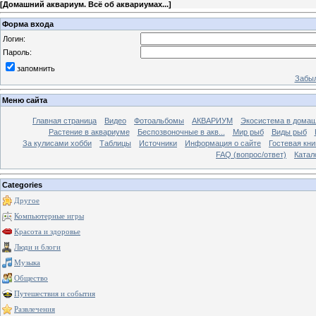
[
Домашний аквариум. Всё об аквариумах...
]
Форма входа
Логин:
Пароль:
запомнить
Забыл
Меню сайта
Главная страница
Видео
Фотоальбомы
АКВАРИУМ
Экосистема в домаш
Растение в аквариуме
Беспозвоночные в акв...
Мир рыб
Виды рыб
За кулисами хобби
Таблицы
Источники
Информация о сайте
Гостевая кни
FAQ (вопрос/ответ)
Катал
Categories
Другое
Компьютерные игры
Красота и здоровье
Люди и блоги
Музыка
Общество
Путешествия и события
Развлечения