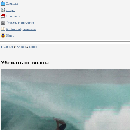
Сериалы
Спорт
Транспорт
Фильмы и анимация
Хобби и образование
Юмор
Главная
»
Видео
»
Спорт
Убежать от волны