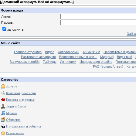
[
Домашний аквариум. Всё об аквариумах...
]
Форма входа
Логин:
Пароль:
запомнить
Забыл
Меню сайта
Главная страница
Видео
Фотоальбомы
АКВАРИУМ
Экосистема в домаш
Растение в аквариуме
Беспозвоночные в акв...
Мир рыб
Виды рыб
За кулисами хобби
Таблицы
Источники
Информация о сайте
Гостевая кни
FAQ (вопрос/ответ)
Катал
Categories
Другое
Компьютерные игры
Красота и здоровье
Люди и блоги
Музыка
Общество
Путешествия и события
Развлечения