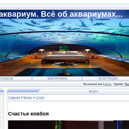
квариум. Всё об аквариумах...
ГЛАВНАЯ
МОЙ ПРОФИЛЬ
РЕГИСТРАЦИЯ
Вы вошли как
Гость
·
Группа
"
Го
ВИДЕО
Главная
»
Видео
»
Спорт
Счастье ковбоя