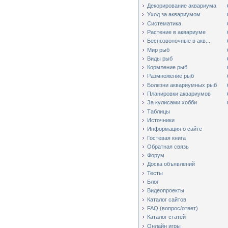
Декорирование аквариума
Уход за аквариумом
Систематика
Растение в аквариуме
Беспозвоночные в акв...
Мир рыб
Виды рыб
Кормление рыб
Размножение рыб
Болезни аквариумных рыб
Планировки аквариумов
За кулисами хобби
Таблицы
Источники
Информация о сайте
Гостевая книга
Обратная связь
Форум
Доска объявлений
Тесты
Блог
Видеопроекты
Каталог сайтов
FAQ (вопрос/ответ)
Каталог статей
Онлайн игры