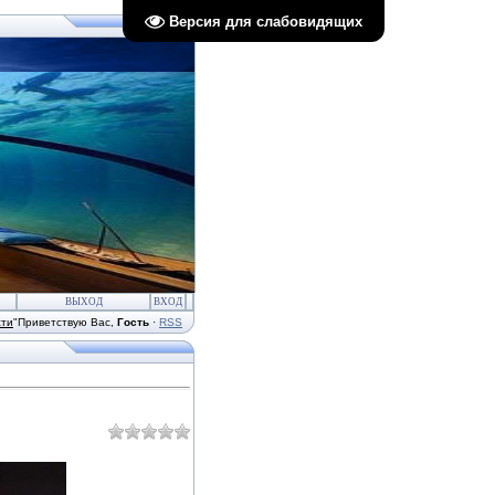
Версия для слабовидящих
ВЫХОД
ВХОД
сти
"
Приветствую Вас
,
Гость
·
RSS