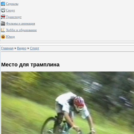
Сериалы
Спорт
Транспорт
Фильмы и анимация
Хобби и образование
Юмор
Главная
»
Видео
»
Спорт
Место для трамплина