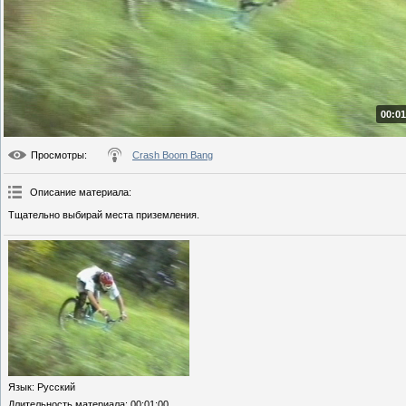
00:01
Просмотры
:
Crash Boom Bang
Описание материала
:
Тщательно выбирай места приземления.
Язык
: Русский
Длительность материала
: 00:01:00