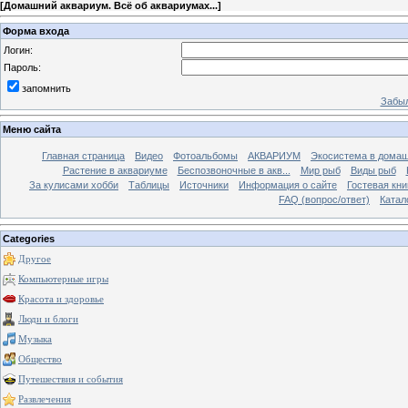
[
Домашний аквариум. Всё об аквариумах...
]
Форма входа
Логин:
Пароль:
запомнить
Забыл
Меню сайта
Главная страница
Видео
Фотоальбомы
АКВАРИУМ
Экосистема в домаш
Растение в аквариуме
Беспозвоночные в акв...
Мир рыб
Виды рыб
За кулисами хобби
Таблицы
Источники
Информация о сайте
Гостевая кни
FAQ (вопрос/ответ)
Катал
Categories
Другое
Компьютерные игры
Красота и здоровье
Люди и блоги
Музыка
Общество
Путешествия и события
Развлечения