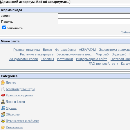
[
Домашний аквариум. Всё об аквариумах...
]
Форма входа
Логин:
Пароль:
запомнить
Забыл
Меню сайта
Главная страница
Видео
Фотоальбомы
АКВАРИУМ
Экосистема в домаш
Растение в аквариуме
Беспозвоночные в акв...
Мир рыб
Виды рыб
За кулисами хобби
Таблицы
Источники
Информация о сайте
Гостевая кни
FAQ (вопрос/ответ)
Катал
Categories
Другое
Компьютерные игры
Красота и здоровье
Люди и блоги
Музыка
Общество
Путешествия и события
Развлечения