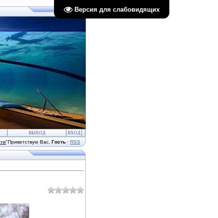
Версия для слабовидящих
ВЫХОД
ВХОД
сти
"
Приветствую Вас
,
Гость
·
RSS