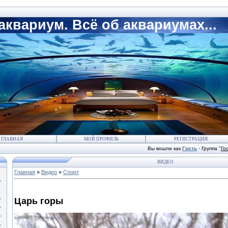
квариум. Всё об аквариумах...
ГЛАВНАЯ
МОЙ ПРОФИЛЬ
РЕГИСТРАЦИЯ
Вы вошли как
Гость
·
Группа
"
Го
ВИДЕО
Главная
»
Видео
»
Спорт
Царь горы