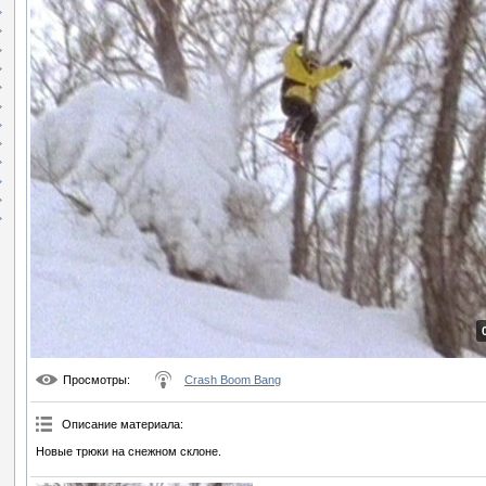
Просмотры
:
Crash Boom Bang
Описание материала
:
Новые трюки на снежном склоне.