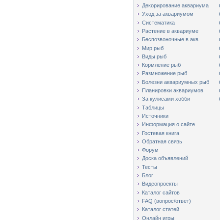
Декорирование аквариума
Уход за аквариумом
Систематика
Растение в аквариуме
Беспозвоночные в акв...
Мир рыб
Виды рыб
Кормление рыб
Размножение рыб
Болезни аквариумных рыб
Планировки аквариумов
За кулисами хобби
Таблицы
Источники
Информация о сайте
Гостевая книга
Обратная связь
Форум
Доска объявлений
Тесты
Блог
Видеопроекты
Каталог сайтов
FAQ (вопрос/ответ)
Каталог статей
Онлайн игры