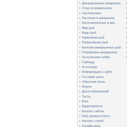
Декорирование аквариума
Уход за аквариумом
Систематика
Растение в аквариуме
Беспозвоночные в акв...
Мир рыб
Виды рыб
Кормление рыб
Размножение рыб
Болезни аквариумных рыб
Планировки аквариумов
За кулисами хобби
Таблицы
Источники
Информация о сайте
Гостевая книга
Обратная связь
Форум
Доска объявлений
Тесты
Блог
Видеопроекты
Каталог сайтов
FAQ (вопрос/ответ)
Каталог статей
Онлайн игры