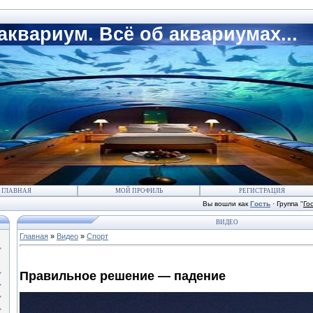
квариум. Всё об аквариумах...
ГЛАВНАЯ
МОЙ ПРОФИЛЬ
РЕГИСТРАЦИЯ
Вы вошли как
Гость
·
Группа
"
Го
ВИДЕО
Главная
»
Видео
»
Спорт
Правильное решение — падение