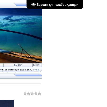
Версия для слабовидящих
ВЫХОД
ВХОД
сти
"
Приветствую Вас
,
Гость
·
RSS