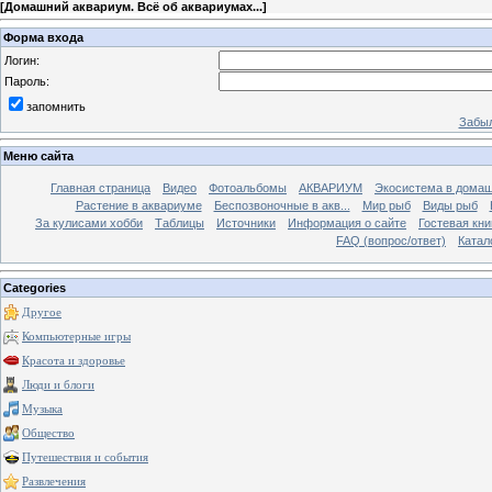
[
Домашний аквариум. Всё об аквариумах...
]
Форма входа
Логин:
Пароль:
запомнить
Забыл
Меню сайта
Главная страница
Видео
Фотоальбомы
АКВАРИУМ
Экосистема в домаш
Растение в аквариуме
Беспозвоночные в акв...
Мир рыб
Виды рыб
За кулисами хобби
Таблицы
Источники
Информация о сайте
Гостевая кни
FAQ (вопрос/ответ)
Катал
Categories
Другое
Компьютерные игры
Красота и здоровье
Люди и блоги
Музыка
Общество
Путешествия и события
Развлечения