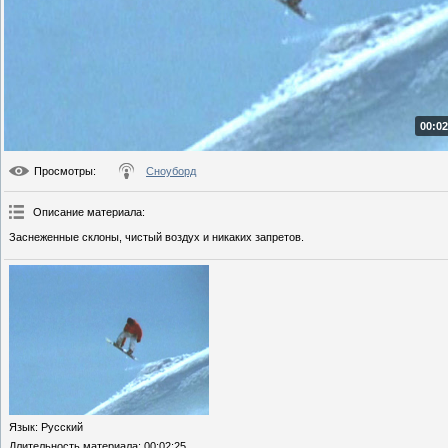
00:02
Просмотры
:
Сноуборд
Описание материала
:
Заснеженные склоны, чистый воздух и никаких запретов.
Язык
: Русский
Длительность материала
: 00:02:25