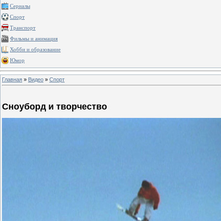
Сериалы
Спорт
Транспорт
Фильмы и анимация
Хобби и образование
Юмор
Главная
»
Видео
»
Спорт
Сноуборд и творчество