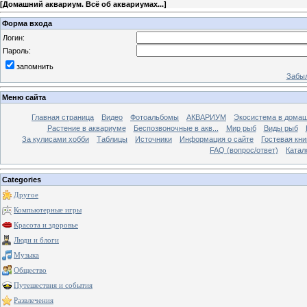
[
Домашний аквариум. Всё об аквариумах...
]
Форма входа
Логин:
Пароль:
запомнить
Забыл
Меню сайта
Главная страница
Видео
Фотоальбомы
АКВАРИУМ
Экосистема в домаш
Растение в аквариуме
Беспозвоночные в акв...
Мир рыб
Виды рыб
За кулисами хобби
Таблицы
Источники
Информация о сайте
Гостевая кни
FAQ (вопрос/ответ)
Катал
Categories
Другое
Компьютерные игры
Красота и здоровье
Люди и блоги
Музыка
Общество
Путешествия и события
Развлечения