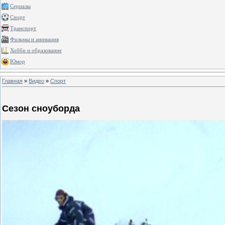
Сериалы
Спорт
Транспорт
Фильмы и анимация
Хобби и образование
Юмор
Главная
»
Видео
»
Спорт
Сезон сноуборда