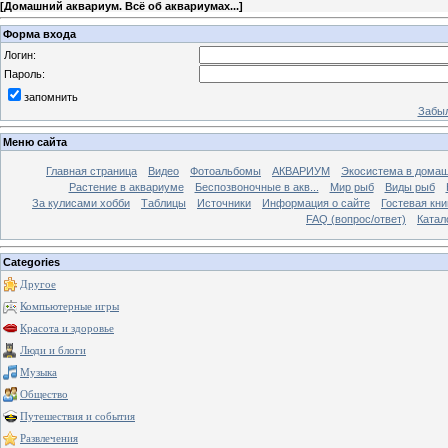
[
Домашний аквариум. Всё об аквариумах...
]
Форма входа
Логин:
Пароль:
запомнить
Забыл
Меню сайта
Главная страница
Видео
Фотоальбомы
АКВАРИУМ
Экосистема в домаш
Растение в аквариуме
Беспозвоночные в акв...
Мир рыб
Виды рыб
За кулисами хобби
Таблицы
Источники
Информация о сайте
Гостевая кни
FAQ (вопрос/ответ)
Катал
Categories
Другое
Компьютерные игры
Красота и здоровье
Люди и блоги
Музыка
Общество
Путешествия и события
Развлечения