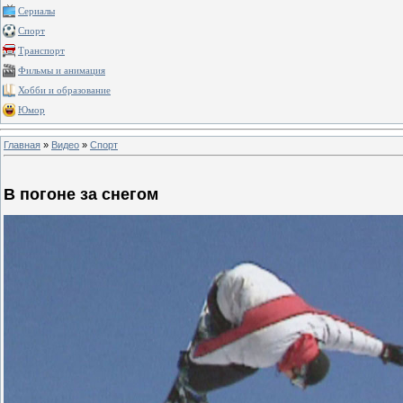
Сериалы
Спорт
Транспорт
Фильмы и анимация
Хобби и образование
Юмор
Главная
»
Видео
»
Спорт
В погоне за снегом