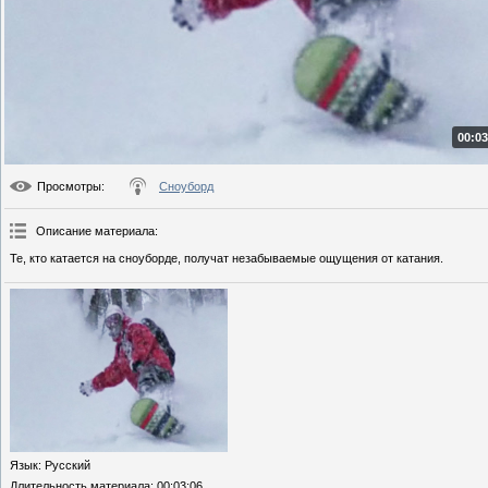
00:03
Просмотры
:
Сноуборд
Описание материала
:
Те, кто катается на сноуборде, получат незабываемые ощущения от катания.
Язык
: Русский
Длительность материала
: 00:03:06