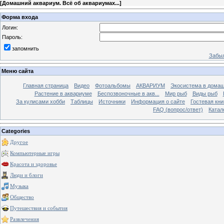
[
Домашний аквариум. Всё об аквариумах...
]
Форма входа
Логин:
Пароль:
запомнить
Забыл
Меню сайта
Главная страница
Видео
Фотоальбомы
АКВАРИУМ
Экосистема в домаш
Растение в аквариуме
Беспозвоночные в акв...
Мир рыб
Виды рыб
За кулисами хобби
Таблицы
Источники
Информация о сайте
Гостевая кни
FAQ (вопрос/ответ)
Катал
Categories
Другое
Компьютерные игры
Красота и здоровье
Люди и блоги
Музыка
Общество
Путешествия и события
Развлечения