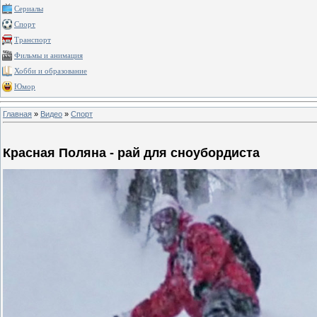
Сериалы
Спорт
Транспорт
Фильмы и анимация
Хобби и образование
Юмор
Главная
»
Видео
»
Спорт
Красная Поляна - рай для сноубордиста