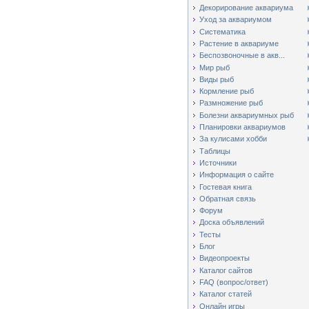
Декорирование аквариума
Уход за аквариумом
Систематика
Растение в аквариуме
Беспозвоночные в акв...
Мир рыб
Виды рыб
Кормление рыб
Размножение рыб
Болезни аквариумных рыб
Планировки аквариумов
За кулисами хобби
Таблицы
Источники
Информация о сайте
Гостевая книга
Обратная связь
Форум
Доска объявлений
Тесты
Блог
Видеопроекты
Каталог сайтов
FAQ (вопрос/ответ)
Каталог статей
Онлайн игры