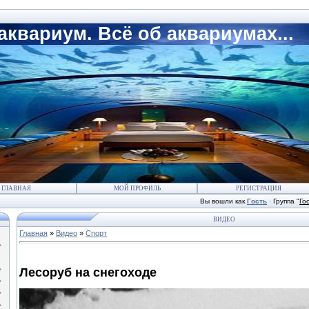
квариум. Всё об аквариумах...
ГЛАВНАЯ
МОЙ ПРОФИЛЬ
РЕГИСТРАЦИЯ
Вы вошли как
Гость
·
Группа
"
Го
ВИДЕО
Главная
»
Видео
»
Спорт
Лесоруб на снегоходе