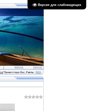
Версия для слабовидящих
ВЫХОД
ВХОД
сти
"
Приветствую Вас
,
Гость
·
RSS