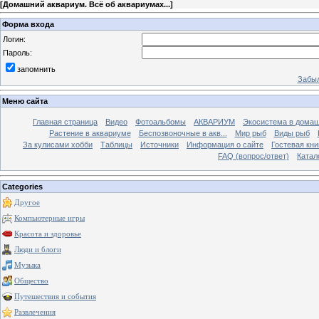
[
Домашний аквариум. Всё об аквариумах...
]
Форма входа
Логин:
Пароль:
запомнить
Забыл
Меню сайта
Главная страница
Видео
Фотоальбомы
АКВАРИУМ
Экосистема в домаш
Растение в аквариуме
Беспозвоночные в акв...
Мир рыб
Виды рыб
За кулисами хобби
Таблицы
Источники
Информация о сайте
Гостевая кни
FAQ (вопрос/ответ)
Катал
Categories
Другое
Компьютерные игры
Красота и здоровье
Люди и блоги
Музыка
Общество
Путешествия и события
Развлечения