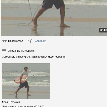
00:03
Просмотры
:
Серфинг
Описание материала
:
Загорелые и красивые люди предпочитают серфинг.
Язык
: Русский
Длительность материала
: 00:03:02