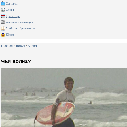
Сериалы
Спорт
Транспорт
Фильмы и анимация
Хобби и образование
Юмор
Главная
»
Видео
»
Спорт
Чья волна?