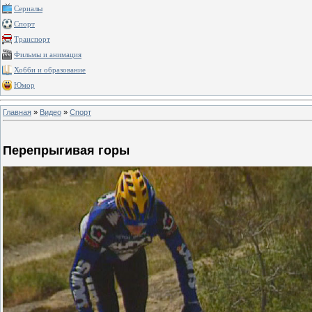
Сериалы
Спорт
Транспорт
Фильмы и анимация
Хобби и образование
Юмор
Главная
»
Видео
»
Спорт
Перепрыгивая горы