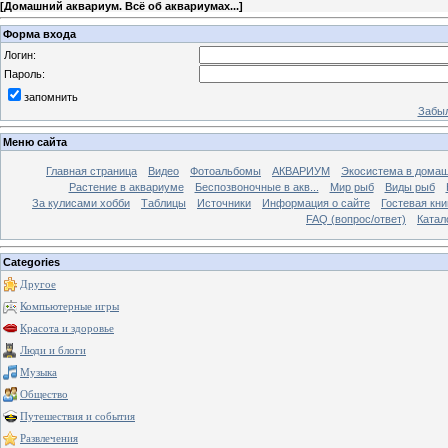
[
Домашний аквариум. Всё об аквариумах...
]
Форма входа
Логин:
Пароль:
запомнить
Забыл
Меню сайта
Главная страница
Видео
Фотоальбомы
АКВАРИУМ
Экосистема в домаш
Растение в аквариуме
Беспозвоночные в акв...
Мир рыб
Виды рыб
За кулисами хобби
Таблицы
Источники
Информация о сайте
Гостевая кни
FAQ (вопрос/ответ)
Катал
Categories
Другое
Компьютерные игры
Красота и здоровье
Люди и блоги
Музыка
Общество
Путешествия и события
Развлечения