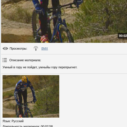
00:02
Просмотры
:
BMX
Описание материала
:
Умный в гору не пойдет, умныйы гору перепрыгнет.
Язык
: Русский
Длительность материала
: 00:02:58