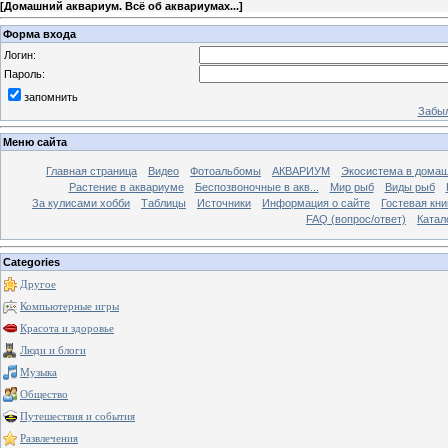
[
Домашний аквариум. Всё об аквариумах...
]
Форма входа
Логин:
Пароль:
запомнить
Забыл
Меню сайта
Главная страница
Видео
Фотоальбомы
АКВАРИУМ
Экосистема в домаш
Растение в аквариуме
Беспозвоночные в акв...
Мир рыб
Виды рыб
За кулисами хобби
Таблицы
Источники
Информация о сайте
Гостевая кни
FAQ (вопрос/ответ)
Катал
Categories
Другое
Компьютерные игры
Красота и здоровье
Люди и блоги
Музыка
Общество
Путешествия и события
Развлечения