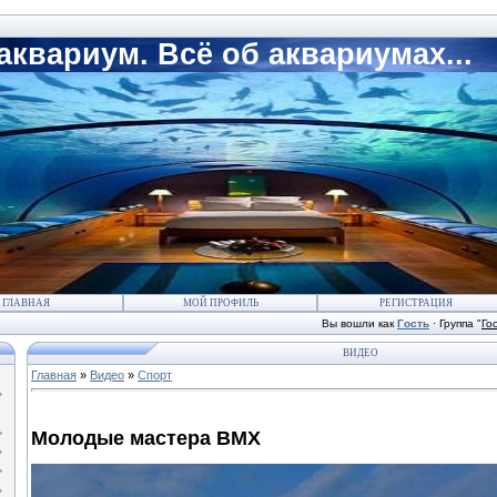
квариум. Всё об аквариумах...
ГЛАВНАЯ
МОЙ ПРОФИЛЬ
РЕГИСТРАЦИЯ
Вы вошли как
Гость
·
Группа
"
Го
ВИДЕО
Главная
»
Видео
»
Спорт
Молодые мастера ВМХ