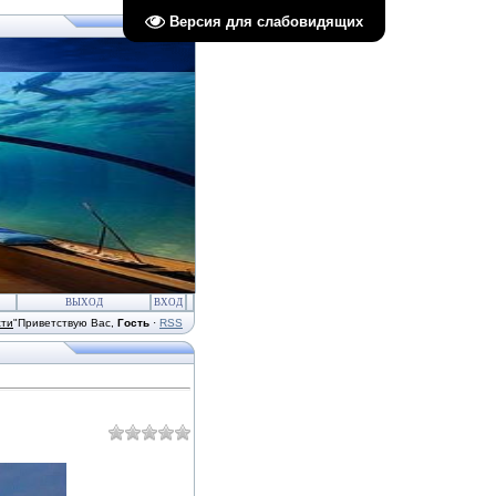
Версия для слабовидящих
ВЫХОД
ВХОД
сти
"
Приветствую Вас
,
Гость
·
RSS