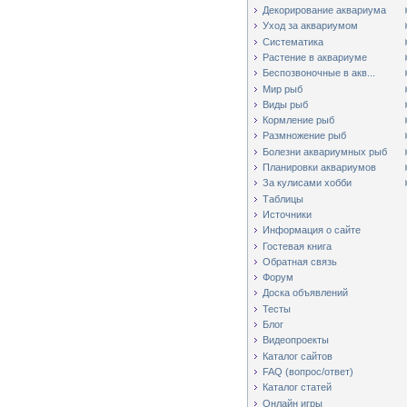
Декорирование аквариума
Уход за аквариумом
Систематика
Растение в аквариуме
Беспозвоночные в акв...
Мир рыб
Виды рыб
Кормление рыб
Размножение рыб
Болезни аквариумных рыб
Планировки аквариумов
За кулисами хобби
Таблицы
Источники
Информация о сайте
Гостевая книга
Обратная связь
Форум
Доска объявлений
Тесты
Блог
Видеопроекты
Каталог сайтов
FAQ (вопрос/ответ)
Каталог статей
Онлайн игры