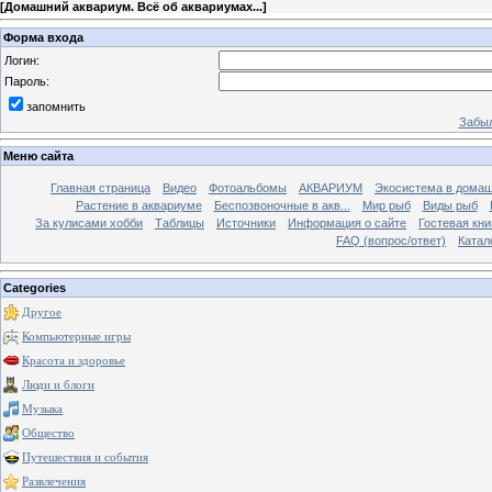
[
Домашний аквариум. Всё об аквариумах...
]
Форма входа
Логин:
Пароль:
запомнить
Забыл
Меню сайта
Главная страница
Видео
Фотоальбомы
АКВАРИУМ
Экосистема в домаш
Растение в аквариуме
Беспозвоночные в акв...
Мир рыб
Виды рыб
За кулисами хобби
Таблицы
Источники
Информация о сайте
Гостевая кни
FAQ (вопрос/ответ)
Катал
Categories
Другое
Компьютерные игры
Красота и здоровье
Люди и блоги
Музыка
Общество
Путешествия и события
Развлечения