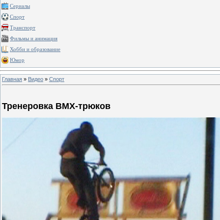
Сериалы
Спорт
Транспорт
Фильмы и анимация
Хобби и образование
Юмор
Главная
»
Видео
»
Спорт
Тренеровка BMX-трюков