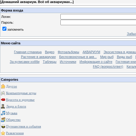
[
Домашний аквариум. Всё об аквариумах...
]
Форма входа
Логин:
Пароль:
запомнить
Забыл
Меню сайта
Главная страница
Видео
Фотоальбомы
АКВАРИУМ
Экосистема в домаш
Растение в аквариуме
Беспозвоночные в акв...
Мир рыб
Виды рыб
За кулисами хобби
Таблицы
Источники
Информация о сайте
Гостевая кни
FAQ (вопрос/ответ)
Катал
Categories
Другое
Компьютерные игры
Красота и здоровье
Люди и блоги
Музыка
Общество
Путешествия и события
Развлечения