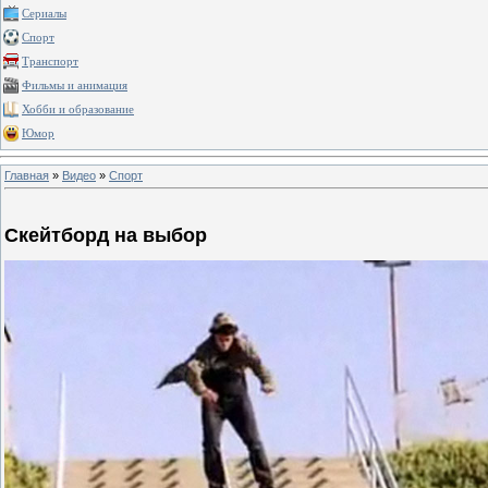
Сериалы
Спорт
Транспорт
Фильмы и анимация
Хобби и образование
Юмор
Главная
»
Видео
»
Спорт
Скейтборд на выбор