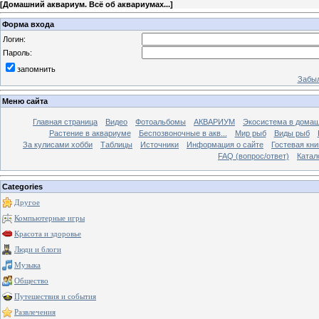
[
Домашний аквариум. Всё об аквариумах...
]
Форма входа
Логин:
Пароль:
запомнить
Забыл
Меню сайта
Главная страница
Видео
Фотоальбомы
АКВАРИУМ
Экосистема в домаш
Растение в аквариуме
Беспозвоночные в акв...
Мир рыб
Виды рыб
За кулисами хобби
Таблицы
Источники
Информация о сайте
Гостевая кни
FAQ (вопрос/ответ)
Катал
Categories
Другое
Компьютерные игры
Красота и здоровье
Люди и блоги
Музыка
Общество
Путешествия и события
Развлечения