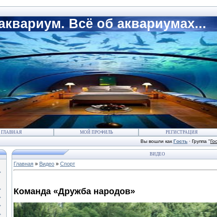
квариум. Всё об аквариумах...
ГЛАВНАЯ
МОЙ ПРОФИЛЬ
РЕГИСТРАЦИЯ
Вы вошли как
Гость
·
Группа
"
Го
ВИДЕО
Главная
»
Видео
»
Спорт
Команда «Дружба народов»