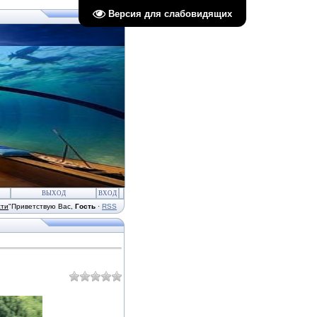
Версия для слабовидящих
ВЫХОД
ВХОД
сти
"
Приветствую Вас
,
Гость
·
RSS