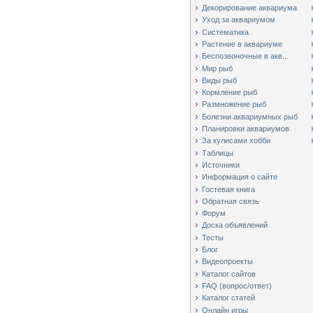
Декорирование аквариума
Уход за аквариумом
Систематика
Растение в аквариуме
Беспозвоночные в акв...
Мир рыб
Виды рыб
Кормление рыб
Размножение рыб
Болезни аквариумных рыб
Планировки аквариумов
За кулисами хобби
Таблицы
Источники
Информация о сайте
Гостевая книга
Обратная связь
Форум
Доска объявлений
Тесты
Блог
Видеопроекты
Каталог сайтов
FAQ (вопрос/ответ)
Каталог статей
Онлайн игры