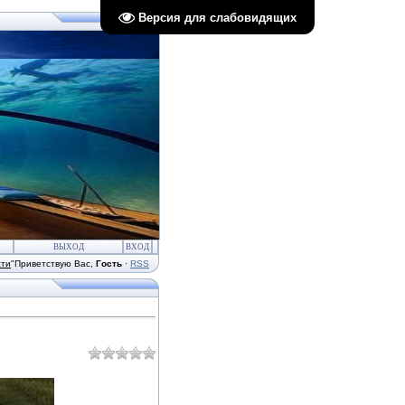
Версия для слабовидящих
ВЫХОД
ВХОД
сти
"
Приветствую Вас
,
Гость
·
RSS