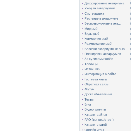
Декорирование аквариума
Уход за аквариумом
Систематика
Растение в аквариуме
Беспозвоночные в акв...
Мир рыб
Виды рыб
Кормление рыб
Размножение рыб
Болезни аквариумных рыб
Планировки аквариумов
За кулисами хобби
Таблицы
Источники
Информация о сайте
Гостевая книга
Обратная связь
Форум
Доска объявлений
Тесты
Блог
Видеопроекты
Каталог сайтов
FAQ (вопрос/ответ)
Каталог статей
Онлайн игры