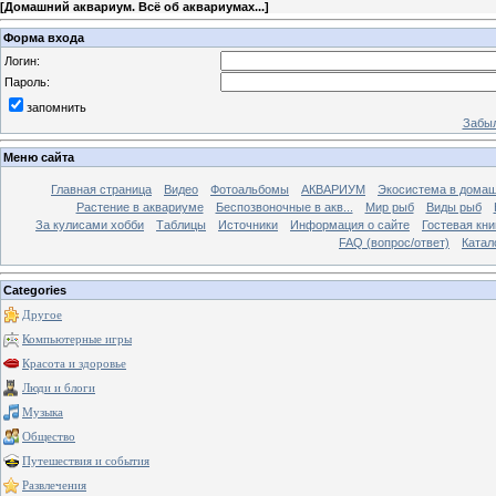
[
Домашний аквариум. Всё об аквариумах...
]
Форма входа
Логин:
Пароль:
запомнить
Забыл
Меню сайта
Главная страница
Видео
Фотоальбомы
АКВАРИУМ
Экосистема в домаш
Растение в аквариуме
Беспозвоночные в акв...
Мир рыб
Виды рыб
За кулисами хобби
Таблицы
Источники
Информация о сайте
Гостевая кни
FAQ (вопрос/ответ)
Катал
Categories
Другое
Компьютерные игры
Красота и здоровье
Люди и блоги
Музыка
Общество
Путешествия и события
Развлечения