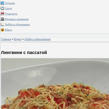
Сериалы
Спорт
Транспорт
Фильмы и анимация
Хобби и образование
Юмор
Главная
»
Видео
»
Хобби и образование
Лингвини с пассатой