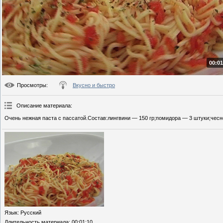
00:01
Просмотры
:
Вкусно и быстро
Описание материала
:
Очень нежная паста с пассатой.Состав:лингвини — 150 гр;помидора — 3 штуки;чесно
Язык
: Русский
Длительность материала
: 00:01:10