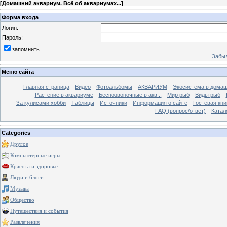
[
Домашний аквариум. Всё об аквариумах...
]
Форма входа
Логин:
Пароль:
запомнить
Забыл
Меню сайта
Главная страница
Видео
Фотоальбомы
АКВАРИУМ
Экосистема в домаш
Растение в аквариуме
Беспозвоночные в акв...
Мир рыб
Виды рыб
За кулисами хобби
Таблицы
Источники
Информация о сайте
Гостевая кни
FAQ (вопрос/ответ)
Катал
Categories
Другое
Компьютерные игры
Красота и здоровье
Люди и блоги
Музыка
Общество
Путешествия и события
Развлечения