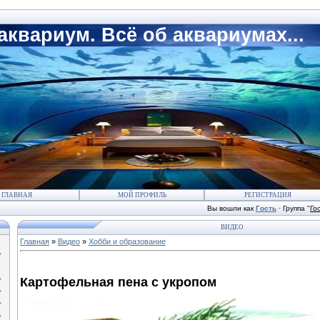
квариум. Всё об аквариумах...
ГЛАВНАЯ
МОЙ ПРОФИЛЬ
РЕГИСТРАЦИЯ
Вы вошли как
Гость
·
Группа
"
Го
ВИДЕО
Главная
»
Видео
»
Хобби и образование
Картофельная пена с укропом