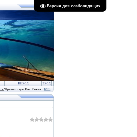
Версия для слабовидящих
ВЫХОД
ВХОД
сти
"
Приветствую Вас
,
Гость
·
RSS