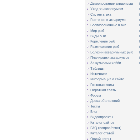
Декорирование аквариума
Уход за аквариумом
Систематика
Растение в аквариуме
Беспозвоночные в акв...
Мир рыб
Виды рыб
Кормление рыб
Размножение рыб
Болезни аквариумных рыб
Планировки аквариумов
За кулисами хобби
Таблицы
Источники
Информация о сайте
Гостевая книга
Обратная связь
Форум
Доска объявлений
Тесты
Блог
Видеопроекты
Каталог сайтов
FAQ (вопрос/ответ)
Каталог статей
Онлайн игры