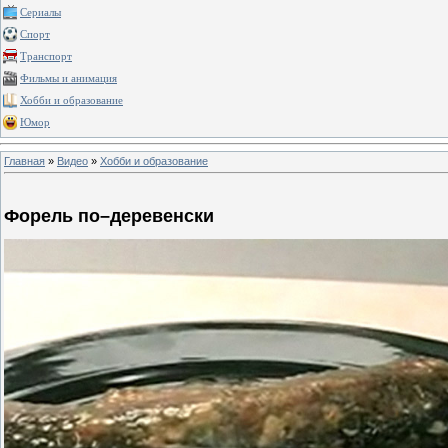
Сериалы
Спорт
Транспорт
Фильмы и анимация
Хобби и образование
Юмор
Главная
»
Видео
»
Хобби и образование
Форель по–деревенски