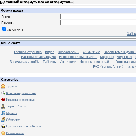
[
Домашний аквариум. Всё об аквариумах...
]
Форма входа
Логин:
Пароль:
запомнить
Забыл
Меню сайта
Главная страница
Видео
Фотоальбомы
АКВАРИУМ
Экосистема в домаш
Растение в аквариуме
Беспозвоночные в акв...
Мир рыб
Виды рыб
За кулисами хобби
Таблицы
Источники
Информация о сайте
Гостевая кни
FAQ (вопрос/ответ)
Катал
Categories
Другое
Компьютерные игры
Красота и здоровье
Люди и блоги
Музыка
Общество
Путешествия и события
Развлечения