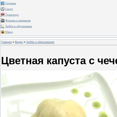
Сериалы
Спорт
Транспорт
Фильмы и анимация
Хобби и образование
Юмор
Главная
»
Видео
»
Хобби и образование
Цветная капуста с че