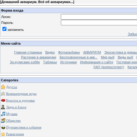
[
Домашний аквариум. Всё об аквариумах...
]
Форма входа
Логин:
Пароль:
запомнить
Забыл
Меню сайта
Главная страница
Видео
Фотоальбомы
АКВАРИУМ
Экосистема в домаш
Растение в аквариуме
Беспозвоночные в акв...
Мир рыб
Виды рыб
За кулисами хобби
Таблицы
Источники
Информация о сайте
Гостевая кни
FAQ (вопрос/ответ)
Катал
Categories
Другое
Компьютерные игры
Красота и здоровье
Люди и блоги
Музыка
Общество
Путешествия и события
Развлечения