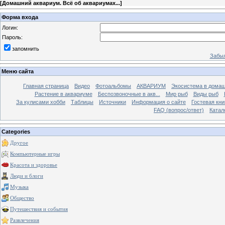
[
Домашний аквариум. Всё об аквариумах...
]
Форма входа
Логин:
Пароль:
запомнить
Забыл
Меню сайта
Главная страница
Видео
Фотоальбомы
АКВАРИУМ
Экосистема в домаш
Растение в аквариуме
Беспозвоночные в акв...
Мир рыб
Виды рыб
За кулисами хобби
Таблицы
Источники
Информация о сайте
Гостевая кни
FAQ (вопрос/ответ)
Катал
Categories
Другое
Компьютерные игры
Красота и здоровье
Люди и блоги
Музыка
Общество
Путешествия и события
Развлечения