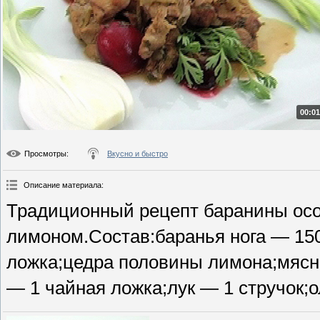
00:01
Просмотры
:
Вкусно и быстро
Описание материала
:
Традиционный рецепт баранины осо
лимоном.Состав:баранья нога — 150
ложка;цедра половины лимона;мясно
— 1 чайная ложка;лук — 1 стручок;о