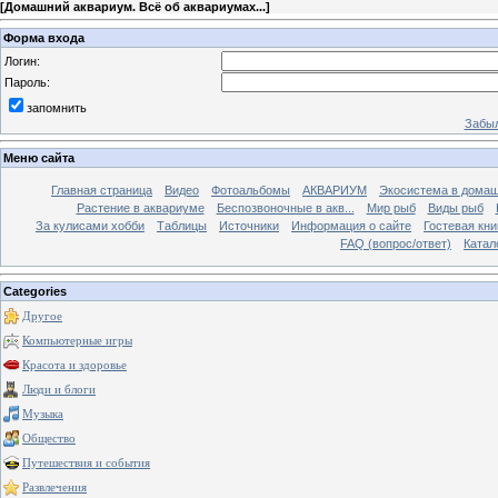
[
Домашний аквариум. Всё об аквариумах...
]
Форма входа
Логин:
Пароль:
запомнить
Забыл
Меню сайта
Главная страница
Видео
Фотоальбомы
АКВАРИУМ
Экосистема в домаш
Растение в аквариуме
Беспозвоночные в акв...
Мир рыб
Виды рыб
За кулисами хобби
Таблицы
Источники
Информация о сайте
Гостевая кни
FAQ (вопрос/ответ)
Катал
Categories
Другое
Компьютерные игры
Красота и здоровье
Люди и блоги
Музыка
Общество
Путешествия и события
Развлечения