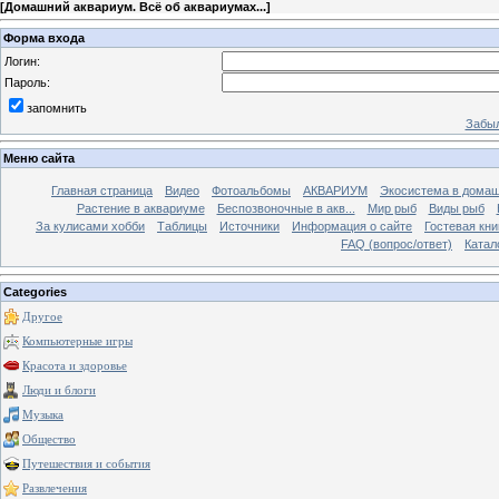
[
Домашний аквариум. Всё об аквариумах...
]
Форма входа
Логин:
Пароль:
запомнить
Забыл
Меню сайта
Главная страница
Видео
Фотоальбомы
АКВАРИУМ
Экосистема в домаш
Растение в аквариуме
Беспозвоночные в акв...
Мир рыб
Виды рыб
За кулисами хобби
Таблицы
Источники
Информация о сайте
Гостевая кни
FAQ (вопрос/ответ)
Катал
Categories
Другое
Компьютерные игры
Красота и здоровье
Люди и блоги
Музыка
Общество
Путешествия и события
Развлечения