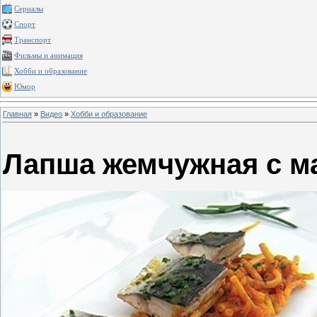
Сериалы
Спорт
Транспорт
Фильмы и анимация
Хобби и образование
Юмор
Главная
»
Видео
»
Хобби и образование
Лапша жемчужная с м