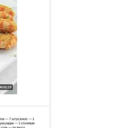
00:01:13
тки — 7 штук;кокос — 1
ука;карри — 1 столовая
 соль — по вкусу.