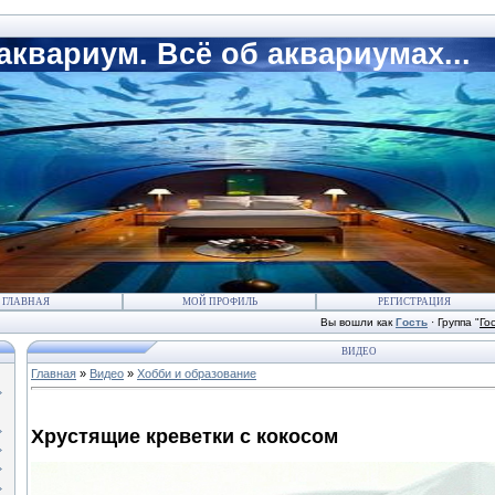
квариум. Всё об аквариумах...
ГЛАВНАЯ
МОЙ ПРОФИЛЬ
РЕГИСТРАЦИЯ
Вы вошли как
Гость
·
Группа
"
Го
ВИДЕО
Главная
»
Видео
»
Хобби и образование
Хрустящие креветки с кокосом