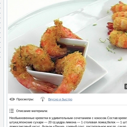
Просмотры
:
Вкусно и быстро
Описание материала
:
Необыкновенные креветки в удивительным сочетанием с кокосом.Состав:креве
штука;японские сухари — 20 гр;цедра лимона — 1 столовая ложка;белок — 1 шт
ложка;рисовый уксус, бульон «Даши», соевый соус, растительное масло, сахар,