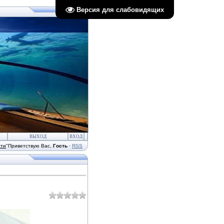
Версия для слабовидящих
ВЫХОД
ВХОД
сти
"
Приветствую Вас
,
Гость
·
RSS