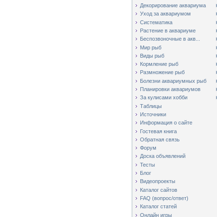
Декорирование аквариума
Уход за аквариумом
Систематика
Растение в аквариуме
Беспозвоночные в акв...
Мир рыб
Виды рыб
Кормление рыб
Размножение рыб
Болезни аквариумных рыб
Планировки аквариумов
За кулисами хобби
Таблицы
Источники
Информация о сайте
Гостевая книга
Обратная связь
Форум
Доска объявлений
Тесты
Блог
Видеопроекты
Каталог сайтов
FAQ (вопрос/ответ)
Каталог статей
Онлайн игры