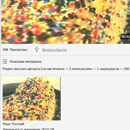
00:01
Просмотры
:
Вкусно и быстро
Описание материала
:
Рецепт вкусного десерта.Состав:печенье — 2 пачки;молоко — 1 чашка;масло — 200 г
Язык
: Русский
Длительность материала
: 00:01:09