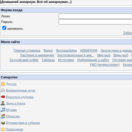
[
Домашний аквариум. Всё об аквариумах...
]
Форма входа
Логин:
Пароль:
запомнить
Забыл
Меню сайта
Главная страница
Видео
Фотоальбомы
АКВАРИУМ
Экосистема в домаш
Растение в аквариуме
Беспозвоночные в акв...
Мир рыб
Виды рыб
За кулисами хобби
Таблицы
Источники
Информация о сайте
Гостевая кни
FAQ (вопрос/ответ)
Катал
Categories
Другое
Компьютерные игры
Красота и здоровье
Люди и блоги
Музыка
Общество
Путешествия и события
Развлечения