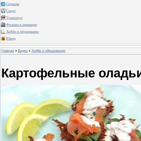
Сериалы
Спорт
Транспорт
Фильмы и анимация
Хобби и образование
Юмор
Главная
»
Видео
»
Хобби и образование
Картофельные оладьи