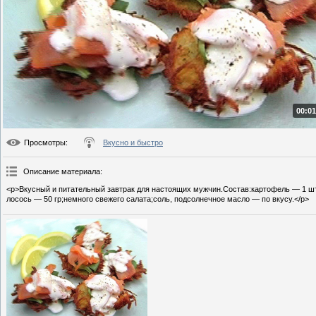
00:01
Просмотры
:
Вкусно и быстро
Описание материала
:
<p>Вкусный и питательный завтрак для настоящих мужчин.Состав:картофель — 1 шт
лосось — 50 гр;немного свежего салата;соль, подсолнечное масло — по вкусу.</p>