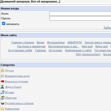
[
Домашний аквариум. Всё об аквариумах...
]
Форма входа
Логин:
Пароль:
запомнить
Забыл
Меню сайта
Главная страница
Видео
Фотоальбомы
АКВАРИУМ
Экосистема в домаш
Растение в аквариуме
Беспозвоночные в акв...
Мир рыб
Виды рыб
За кулисами хобби
Таблицы
Источники
Информация о сайте
Гостевая кни
FAQ (вопрос/ответ)
Катал
Categories
Другое
Компьютерные игры
Красота и здоровье
Люди и блоги
Музыка
Общество
Путешествия и события
Развлечения