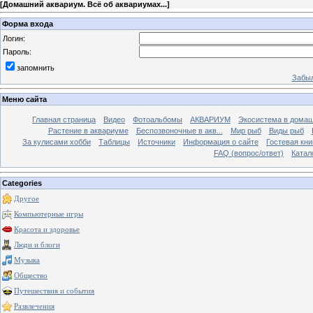
[
Домашний аквариум. Всё об аквариумах...
]
Форма входа
Логин:
Пароль:
запомнить
Забыл
Меню сайта
Главная страница
Видео
Фотоальбомы
АКВАРИУМ
Экосистема в домаш
Растение в аквариуме
Беспозвоночные в акв...
Мир рыб
Виды рыб
За кулисами хобби
Таблицы
Источники
Информация о сайте
Гостевая кни
FAQ (вопрос/ответ)
Катал
Categories
Другое
Компьютерные игры
Красота и здоровье
Люди и блоги
Музыка
Общество
Путешествия и события
Развлечения