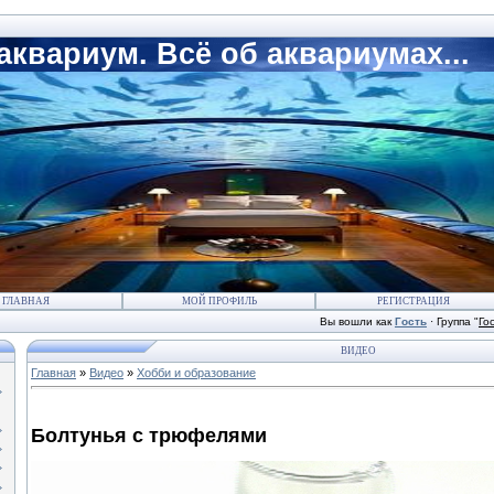
квариум. Всё об аквариумах...
ГЛАВНАЯ
МОЙ ПРОФИЛЬ
РЕГИСТРАЦИЯ
Вы вошли как
Гость
·
Группа
"
Го
ВИДЕО
Главная
»
Видео
»
Хобби и образование
Болтунья с трюфелями