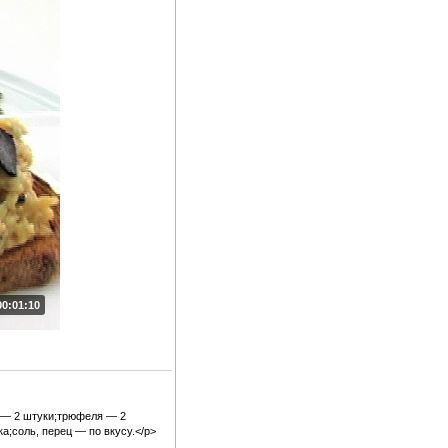
00:01:10
а — 2 штуки;трюфеля — 2
а;соль, перец — по вкусу.</p>