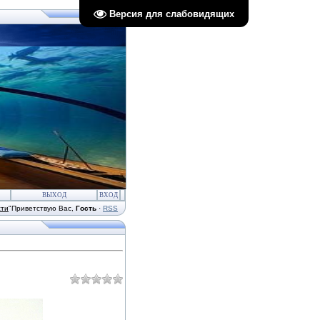
Версия для слабовидящих
ВЫХОД
ВХОД
сти
"
Приветствую Вас
,
Гость
·
RSS