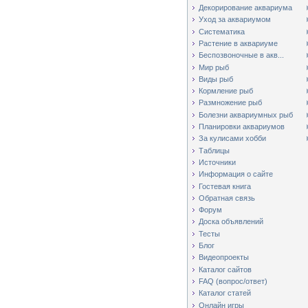
Декорирование аквариума
Уход за аквариумом
Систематика
Растение в аквариуме
Беспозвоночные в акв...
Мир рыб
Виды рыб
Кормление рыб
Размножение рыб
Болезни аквариумных рыб
Планировки аквариумов
За кулисами хобби
Таблицы
Источники
Информация о сайте
Гостевая книга
Обратная связь
Форум
Доска объявлений
Тесты
Блог
Видеопроекты
Каталог сайтов
FAQ (вопрос/ответ)
Каталог статей
Онлайн игры