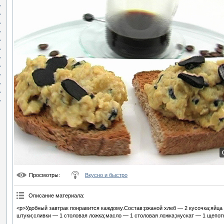
Просмотры
:
Вкусно и быстро
Описание материала
:
<p>Удобный завтрак понравится каждому.Состав:ржаной хлеб — 2 кусочка;яйц
штуки;сливки — 1 столовая ложка;масло — 1 столовая ложка;мускат — 1 щепотк