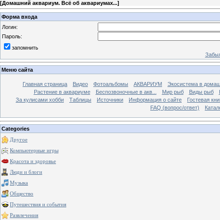
[
Домашний аквариум. Всё об аквариумах...
]
Форма входа
Логин:
Пароль:
запомнить
Забыл
Меню сайта
Главная страница
Видео
Фотоальбомы
АКВАРИУМ
Экосистема в домаш
Растение в аквариуме
Беспозвоночные в акв...
Мир рыб
Виды рыб
За кулисами хобби
Таблицы
Источники
Информация о сайте
Гостевая кни
FAQ (вопрос/ответ)
Катал
Categories
Другое
Компьютерные игры
Красота и здоровье
Люди и блоги
Музыка
Общество
Путешествия и события
Развлечения