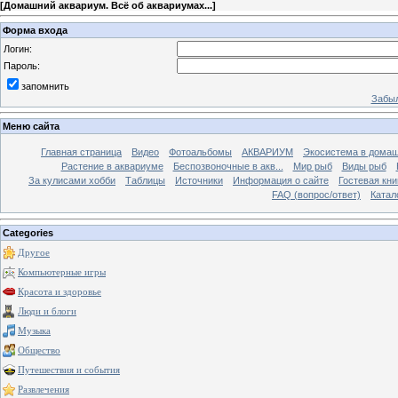
[
Домашний аквариум. Всё об аквариумах...
]
Форма входа
Логин:
Пароль:
запомнить
Забыл
Меню сайта
Главная страница
Видео
Фотоальбомы
АКВАРИУМ
Экосистема в домаш
Растение в аквариуме
Беспозвоночные в акв...
Мир рыб
Виды рыб
За кулисами хобби
Таблицы
Источники
Информация о сайте
Гостевая кни
FAQ (вопрос/ответ)
Катал
Categories
Другое
Компьютерные игры
Красота и здоровье
Люди и блоги
Музыка
Общество
Путешествия и события
Развлечения