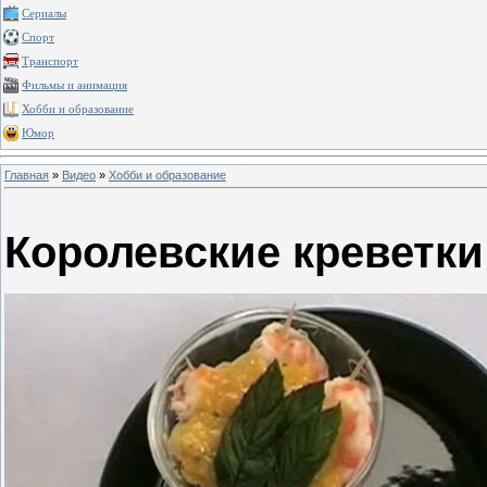
Сериалы
Спорт
Транспорт
Фильмы и анимация
Хобби и образование
Юмор
Главная
»
Видео
»
Хобби и образование
Королевские креветки