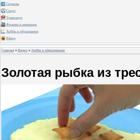
Сериалы
Спорт
Транспорт
Фильмы и анимация
Хобби и образование
Юмор
Главная
»
Видео
»
Хобби и образование
Золотая рыбка из тре