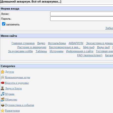
[
Домашний аквариум. Всё об аквариумах...
]
Форма входа
Логин:
Пароль:
запомнить
Забыл
Меню сайта
Главная страница
Видео
Фотоальбомы
АКВАРИУМ
Экосистема в домаш
Растение в аквариуме
Беспозвоночные в акв...
Мир рыб
Виды рыб
За кулисами хобби
Таблицы
Источники
Информация о сайте
Гостевая кни
FAQ (вопрос/ответ)
Катал
Categories
Другое
Компьютерные игры
Красота и здоровье
Люди и блоги
Музыка
Общество
Путешествия и события
Развлечения