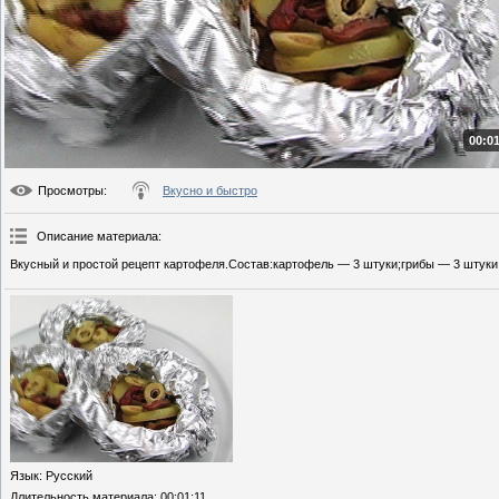
00:01
Просмотры
:
Вкусно и быстро
Описание материала
:
Вкусный и простой рецепт картофеля.Состав:картофель — 3 штуки;грибы — 3 штуки;н
Язык
: Русский
Длительность материала
: 00:01:11