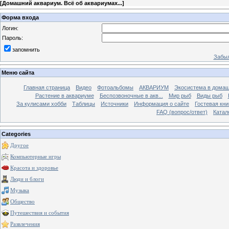
[
Домашний аквариум. Всё об аквариумах...
]
Форма входа
Логин:
Пароль:
запомнить
Забыл
Меню сайта
Главная страница
Видео
Фотоальбомы
АКВАРИУМ
Экосистема в домаш
Растение в аквариуме
Беспозвоночные в акв...
Мир рыб
Виды рыб
За кулисами хобби
Таблицы
Источники
Информация о сайте
Гостевая кни
FAQ (вопрос/ответ)
Катал
Categories
Другое
Компьютерные игры
Красота и здоровье
Люди и блоги
Музыка
Общество
Путешествия и события
Развлечения