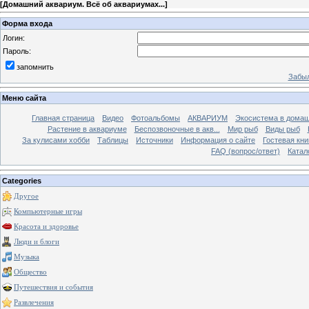
[
Домашний аквариум. Всё об аквариумах...
]
Форма входа
Логин:
Пароль:
запомнить
Забыл
Меню сайта
Главная страница
Видео
Фотоальбомы
АКВАРИУМ
Экосистема в домаш
Растение в аквариуме
Беспозвоночные в акв...
Мир рыб
Виды рыб
За кулисами хобби
Таблицы
Источники
Информация о сайте
Гостевая кни
FAQ (вопрос/ответ)
Катал
Categories
Другое
Компьютерные игры
Красота и здоровье
Люди и блоги
Музыка
Общество
Путешествия и события
Развлечения