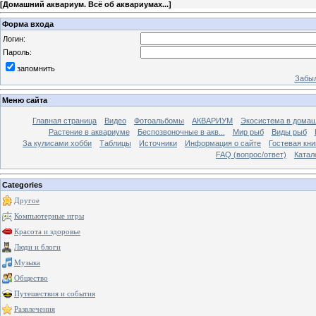
[
Домашний аквариум. Всё об аквариумах...
]
Форма входа
Логин:
Пароль:
запомнить
Забыл
Меню сайта
Главная страница
Видео
Фотоальбомы
АКВАРИУМ
Экосистема в домаш
Растение в аквариуме
Беспозвоночные в акв...
Мир рыб
Виды рыб
За кулисами хобби
Таблицы
Источники
Информация о сайте
Гостевая кни
FAQ (вопрос/ответ)
Катал
Categories
Другое
Компьютерные игры
Красота и здоровье
Люди и блоги
Музыка
Общество
Путешествия и события
Развлечения