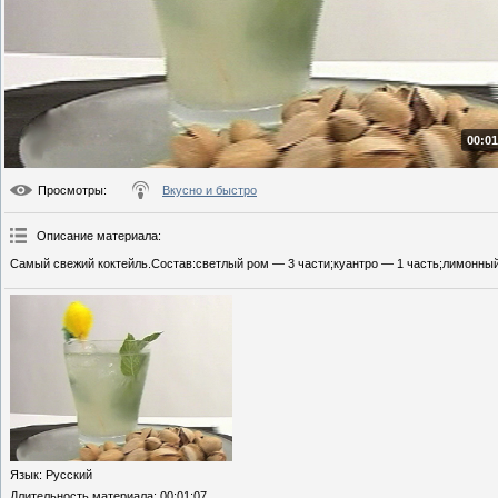
00:01
Просмотры
:
Вкусно и быстро
Описание материала
:
Самый свежий коктейль.Состав:светлый ром — 3 части;куантро — 1 часть;лимонный 
Язык
: Русский
Длительность материала
: 00:01:07