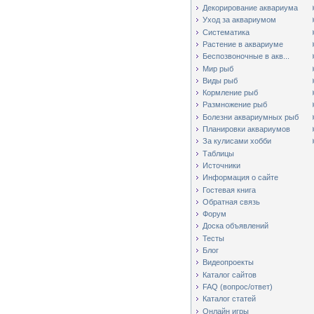
Декорирование аквариума
Уход за аквариумом
Систематика
Растение в аквариуме
Беспозвоночные в акв...
Мир рыб
Виды рыб
Кормление рыб
Размножение рыб
Болезни аквариумных рыб
Планировки аквариумов
За кулисами хобби
Таблицы
Источники
Информация о сайте
Гостевая книга
Обратная связь
Форум
Доска объявлений
Тесты
Блог
Видеопроекты
Каталог сайтов
FAQ (вопрос/ответ)
Каталог статей
Онлайн игры