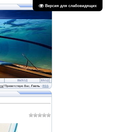
Версия для слабовидящих
ВЫХОД
ВХОД
сти
"
Приветствую Вас
,
Гость
·
RSS