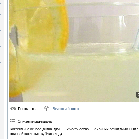
Просмотры
:
Вкусно и быстро
Описание материала
:
Коктейль на основе джина. джин — 2 части;сахар — 2 чайных ложки;лимонный с
содовой;несколько кубиков льда.