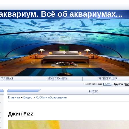
квариум. Всё об аквариумах...
ГЛАВНАЯ
МОЙ ПРОФИЛЬ
РЕГИСТРАЦИЯ
Вы вошли как
Гость
·
Группа
"
Го
ВИДЕО
Главная
»
Видео
»
Хобби и образование
Джин Fizz