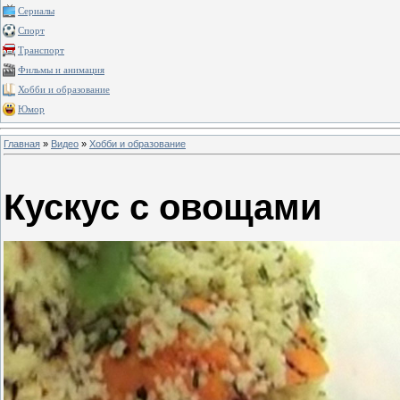
Сериалы
Спорт
Транспорт
Фильмы и анимация
Хобби и образование
Юмор
Главная
»
Видео
»
Хобби и образование
Кускус с овощами