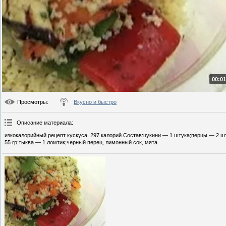
00:01
Просмотры
:
Вкусно и быстро
Описание материала
:
изкокалорийный рецепт кускуса. 297 калорий.Состав:цукини — 1 штука;перцы — 2 ш
55 гр;тыква — 1 ломтик;черный перец, лимонный сок, мята.