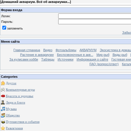
[
Домашний аквариум. Всё об аквариумах...
]
Форма входа
Логин:
Пароль:
запомнить
Забыл
Меню сайта
Главная страница
Видео
Фотоальбомы
АКВАРИУМ
Экосистема в домаш
Растение в аквариуме
Беспозвоночные в акв...
Мир рыб
Виды рыб
За кулисами хобби
Таблицы
Источники
Информация о сайте
Гостевая кни
FAQ (вопрос/ответ)
Катал
Categories
Другое
Компьютерные игры
Красота и здоровье
Люди и блоги
Музыка
Общество
Путешествия и события
Развлечения