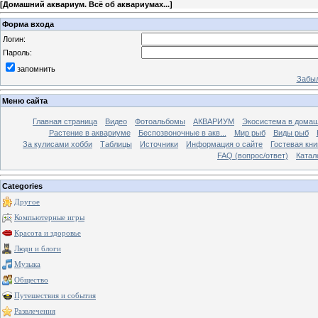
[
Домашний аквариум. Всё об аквариумах...
]
Форма входа
Логин:
Пароль:
запомнить
Забыл
Меню сайта
Главная страница
Видео
Фотоальбомы
АКВАРИУМ
Экосистема в домаш
Растение в аквариуме
Беспозвоночные в акв...
Мир рыб
Виды рыб
За кулисами хобби
Таблицы
Источники
Информация о сайте
Гостевая кни
FAQ (вопрос/ответ)
Катал
Categories
Другое
Компьютерные игры
Красота и здоровье
Люди и блоги
Музыка
Общество
Путешествия и события
Развлечения