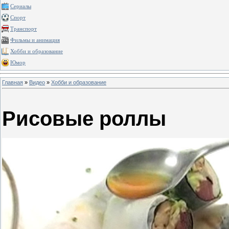
Сериалы
Спорт
Транспорт
Фильмы и анимация
Хобби и образование
Юмор
Главная
»
Видео
»
Хобби и образование
Рисовые роллы