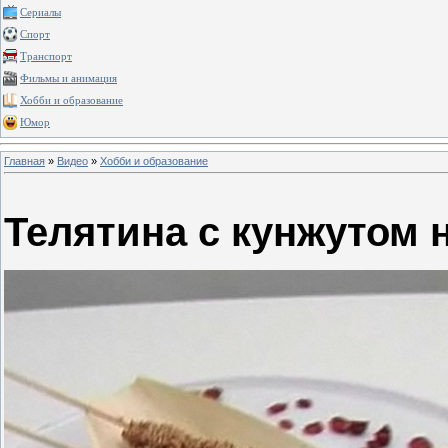
Сериалы
Спорт
Транспорт
Фильмы и анимация
Хобби и образование
Юмор
Главная
»
Видео
»
Хобби и образование
Телятина с кунжутом 