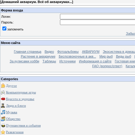
[
Домашний аквариум. Всё об аквариумах...
]
Форма входа
Логин:
Пароль:
запомнить
Забыл
Меню сайта
Главная страница
Видео
Фотоальбомы
АКВАРИУМ
Экосистема в домаш
Растение в аквариуме
Беспозвоночные в акв...
Мир рыб
Виды рыб
За кулисами хобби
Таблицы
Источники
Информация о сайте
Гостевая кни
FAQ (вопрос/ответ)
Катал
Categories
Другое
Компьютерные игры
Красота и здоровье
Люди и блоги
Музыка
Общество
Путешествия и события
Развлечения