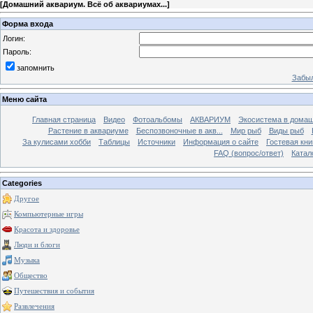
[
Домашний аквариум. Всё об аквариумах...
]
Форма входа
Логин:
Пароль:
запомнить
Забыл
Меню сайта
Главная страница
Видео
Фотоальбомы
АКВАРИУМ
Экосистема в домаш
Растение в аквариуме
Беспозвоночные в акв...
Мир рыб
Виды рыб
За кулисами хобби
Таблицы
Источники
Информация о сайте
Гостевая кни
FAQ (вопрос/ответ)
Катал
Categories
Другое
Компьютерные игры
Красота и здоровье
Люди и блоги
Музыка
Общество
Путешествия и события
Развлечения