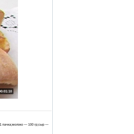
00:01:10
1 пачка;молоко — 100 гр;сыр —