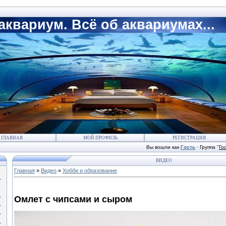
квариум. Всё об аквариумах...
ГЛАВНАЯ
МОЙ ПРОФИЛЬ
РЕГИСТРАЦИЯ
Вы вошли как
Гость
·
Группа
"
Го
ВИДЕО
Главная
»
Видео
»
Хобби и образование
Омлет с чипсами и сыром