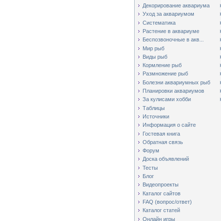
Декорирование аквариума
Уход за аквариумом
Систематика
Растение в аквариуме
Беспозвоночные в акв...
Мир рыб
Виды рыб
Кормление рыб
Размножение рыб
Болезни аквариумных рыб
Планировки аквариумов
За кулисами хобби
Таблицы
Источники
Информация о сайте
Гостевая книга
Обратная связь
Форум
Доска объявлений
Тесты
Блог
Видеопроекты
Каталог сайтов
FAQ (вопрос/ответ)
Каталог статей
Онлайн игры