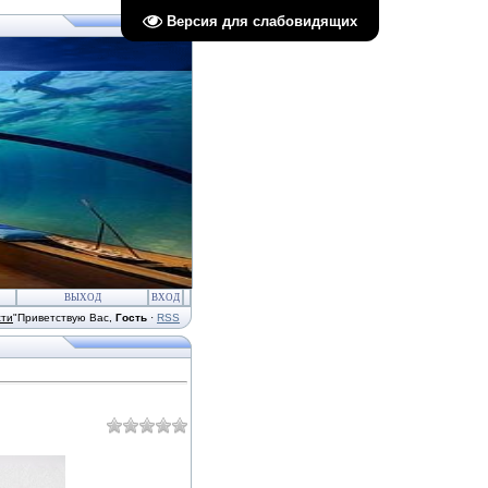
Версия для слабовидящих
ВЫХОД
ВХОД
сти
"
Приветствую Вас
,
Гость
·
RSS