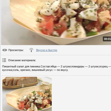
00:01
Просмотры
:
Вкусно и быстро
Описание материала
:
Пикантный салат для пикника.Состав:яйца — 2 штуки;помидоры — 2 штуки;огурец — 
кусочка;соль, орегано, вишневый уксус — по вкусу.