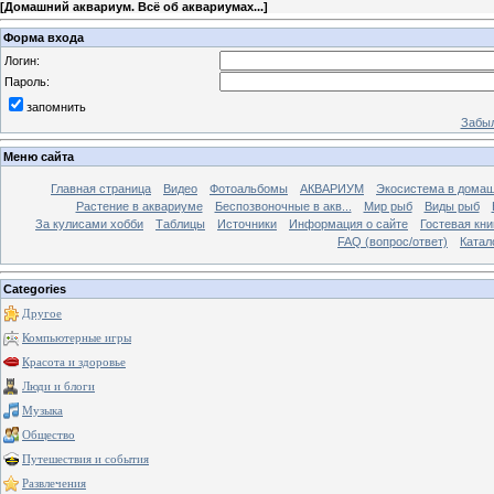
[
Домашний аквариум. Всё об аквариумах...
]
Форма входа
Логин:
Пароль:
запомнить
Забыл
Меню сайта
Главная страница
Видео
Фотоальбомы
АКВАРИУМ
Экосистема в домаш
Растение в аквариуме
Беспозвоночные в акв...
Мир рыб
Виды рыб
За кулисами хобби
Таблицы
Источники
Информация о сайте
Гостевая кни
FAQ (вопрос/ответ)
Катал
Categories
Другое
Компьютерные игры
Красота и здоровье
Люди и блоги
Музыка
Общество
Путешествия и события
Развлечения