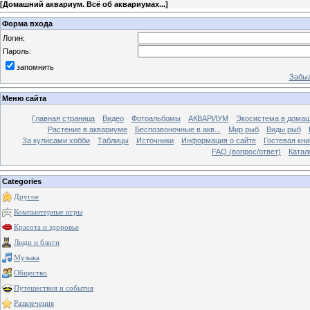
[
Домашний аквариум. Всё об аквариумах...
]
Форма входа
Логин:
Пароль:
запомнить
Забыл
Меню сайта
Главная страница
Видео
Фотоальбомы
АКВАРИУМ
Экосистема в домаш
Растение в аквариуме
Беспозвоночные в акв...
Мир рыб
Виды рыб
За кулисами хобби
Таблицы
Источники
Информация о сайте
Гостевая кни
FAQ (вопрос/ответ)
Катал
Categories
Другое
Компьютерные игры
Красота и здоровье
Люди и блоги
Музыка
Общество
Путешествия и события
Развлечения