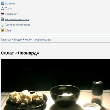
Сериалы
Спорт
Транспорт
Фильмы и анимация
Хобби и образование
Юмор
Главная
»
Видео
»
Хобби и образование
Салат «Леонард»