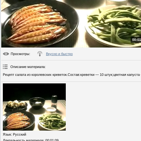
00:01
Просмотры
:
Вкусно и быстро
Описание материала
:
Рецепт салата из королевских креветок.Состав:креветки — 10 штук;цветная капуста 
Язык
: Русский
Длительность материала
: 00:01:09